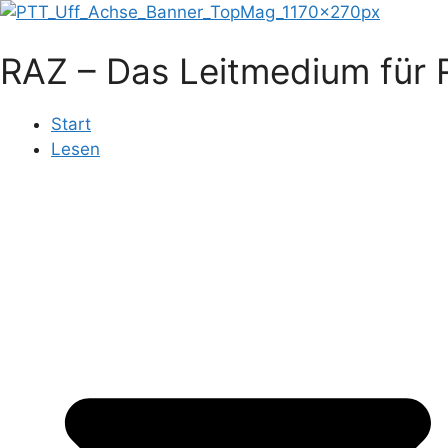
Zum
Inhalt
RAZ – Das Leitmedium für R
springen
Start
Lesen