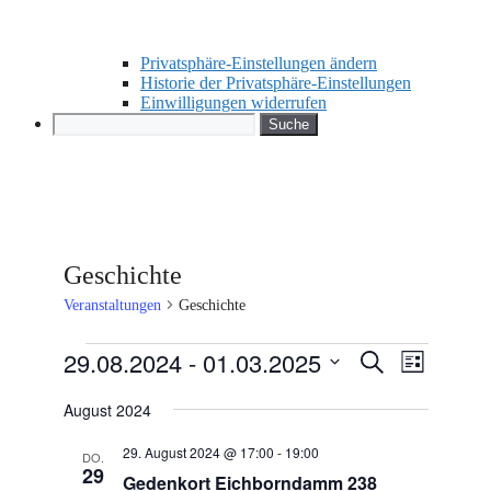
Privatsphäre-Einstellungen ändern
Historie der Privatsphäre-Einstellungen
Einwilligungen widerrufen
Search
Geschichte
Veranstaltungen
Geschichte
Veranstaltungen
29.08.2024
 - 
01.03.2025
Veranstaltu
Veranstal
Suche
Liste
Ansichte
Suche
Datum
Navigati
wählen.
August 2024
und
Ansichten,
29. August 2024 @ 17:00
-
19:00
DO.
29
Navigation
Gedenkort Eichborndamm 238