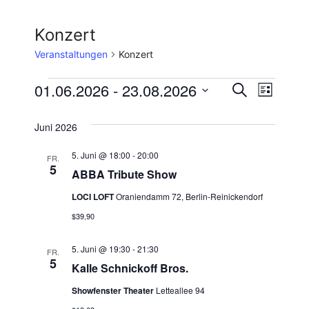
Konzert
Veranstaltungen
Konzert
Veranstaltungen
V
01.06.2026
 - 
23.08.2026
V
S
L
u
D
e
i
e
c
s
a
Juni 2026
h
r
t
t
r
e
e
5. Juni @ 18:00
-
20:00
a
FR.
u
5
ABBA Tribute Show
a
m
n
w
LOCI LOFT
Oraniendamm 72, Berlin-Reinickendorf
n
s
ä
$39,90
t
h
s
l
5. Juni @ 19:30
-
21:30
a
FR.
t
5
e
Kalle Schnickoff Bros.
l
n
a
Showfenster Theater
Letteallee 94
t
.