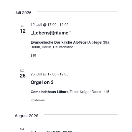
t
e
Juli 2026
n
12. Juli @ 17:00
-
19:00
SO.
12
„Lebens(t)räume”
,
Evangelische Dorfkirche Alt-Tegel
Alt-Tegel 39a,
Berlin, Berlin, Deutschland
N
$10
a
SO.
v
26. Juli @ 17:00
-
19:00
26
Orgel on 3
i
Gemeindehaus Lübars
Zabel-Krüger-Damm 115
g
Kostenlos
a
August 2026
t
SA.