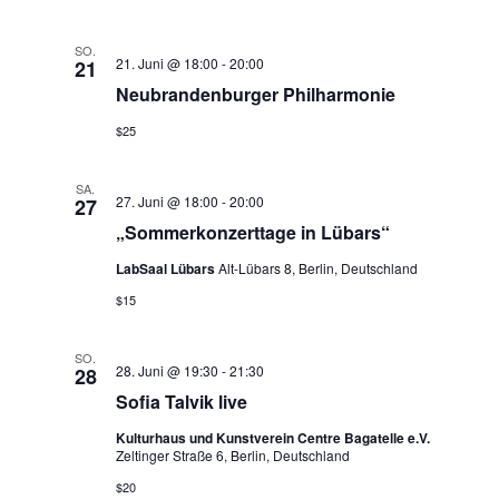
N
e
a
SO.
21. Juni @ 18:00
-
20:00
21
u
v
Neubrandenburger Philharmonie
n
i
$25
g
d
SA.
a
27. Juni @ 18:00
-
20:00
27
A
„Sommerkonzerttage in Lübars“
t
n
LabSaal Lübars
Alt-Lübars 8, Berlin, Deutschland
i
$15
s
o
n
i
SO.
28. Juni @ 19:30
-
21:30
28
Sofia Talvik live
c
Kulturhaus und Kunstverein Centre Bagatelle e.V.
h
Zeltinger Straße 6, Berlin, Deutschland
$20