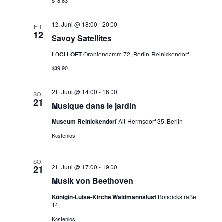
$18,63
l
u
12. Juni @ 18:00
-
20:00
n
FR.
t
12
Savoy Satellites
g
u
LOCI LOFT
Oraniendamm 72, Berlin-Reinickendorf
A
$39,90
n
n
g
21. Juni @ 14:00
-
16:00
s
SO.
21
Musique dans le jardin
i
e
Museum Reinickendorf
Alt-Hermsdorf 35, Berlin
c
n
Kostenlos
h
S
t
SO.
21. Juni @ 17:00
-
19:00
21
u
e
Musik von Beethoven
n
c
Königin-Luise-Kirche Waidmannslust
Bondickstraße
14,
-
h
Kostenlos