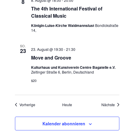
8. August @ 18:00
-
20:00
8
i
The 4th International Festival of
Classical Music
o
Königin-Luise-Kirche Waidmannslust
Bondickstraße
n
14,
SO.
23. August @ 19:30
-
21:30
23
Move and Groove
Kulturhaus und Kunstverein Centre Bagatelle e.V.
Zeltinger Straße 6, Berlin, Deutschland
$20
Veranstaltungen
Veranstaltu
Vorherige
Heute
Nächste
Kalender abonnieren