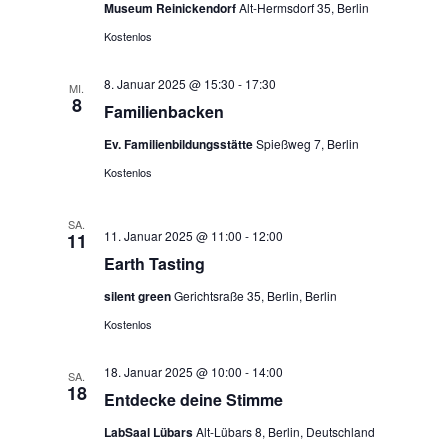
Museum Reinickendorf
Alt-Hermsdorf 35, Berlin
e
Kostenlos
n
8. Januar 2025 @ 15:30
-
17:30
MI.
,
8
Familienbacken
N
Ev. Familienbildungsstätte
Spießweg 7, Berlin
Kostenlos
a
v
SA.
11. Januar 2025 @ 11:00
-
12:00
11
Earth Tasting
i
silent green
Gerichtsraße 35, Berlin, Berlin
g
Kostenlos
a
18. Januar 2025 @ 10:00
-
14:00
SA.
t
18
Entdecke deine Stimme
i
LabSaal Lübars
Alt-Lübars 8, Berlin, Deutschland