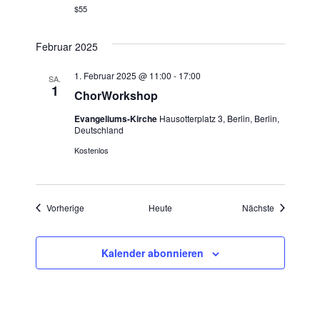
$55
o
Februar 2025
n
1. Februar 2025 @ 11:00
-
17:00
SA.
1
ChorWorkshop
Evangeliums-Kirche
Hausotterplatz 3, Berlin, Berlin,
Deutschland
Kostenlos
Veranstaltungen
Veranstaltu
Vorherige
Heute
Nächste
Kalender abonnieren