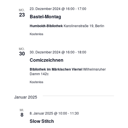
e
a
23. Dezember 2024 @ 16:00
-
17:00
MO.
u
v
23
Bastel-Montag
n
i
Humboldt-Bibliothek
Karolinenstraße 19, Berlin
g
Kostenlos
d
a
A
MO.
30. Dezember 2024 @ 16:00
-
18:00
t
30
n
Comiczeichnen
i
Bibliothek im Märkischen Viertel
Wilhelmsruher
s
o
Damm 142c
n
Kostenlos
i
c
Januar 2025
h
MI.
8. Januar 2025 @ 10:00
-
11:30
8
t
Slow Stitch