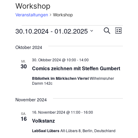
Workshop
Veranstaltungen
Workshop
Veranstaltungen
V
30.10.2024
 - 
01.02.2025
V
S
L
u
D
e
i
e
c
s
a
Oktober 2024
h
r
t
t
r
e
e
30. Oktober 2024 @ 10:00
-
14:00
a
MI.
u
30
Comics zeichnen mit Steffen Gumbert
a
m
n
w
Bibliothek im Märkischen Viertel
Wilhelmsruher
n
s
Damm 142c
ä
t
h
s
November 2024
l
a
t
e
16. November 2024 @ 11:00
-
16:00
l
SA.
n
16
a
Volkstanz
t
.
LabSaal Lübars
Alt-Lübars 8, Berlin, Deutschland
l
u