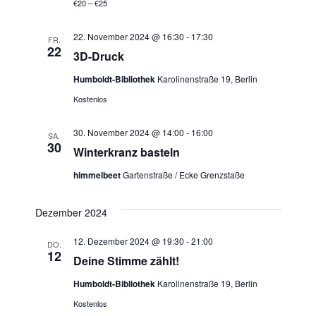
€20 – €25
n
t
22. November 2024 @ 16:30
-
17:30
g
FR.
u
22
3D-Druck
A
n
Humboldt-Bibliothek
Karolinenstraße 19, Berlin
n
Kostenlos
g
s
30. November 2024 @ 14:00
-
16:00
i
e
SA.
30
Winterkranz basteln
c
n
himmelbeet
Gartenstraße / Ecke Grenzstaße
h
S
t
Dezember 2024
u
e
12. Dezember 2024 @ 19:30
-
21:00
DO.
n
12
c
Deine Stimme zählt!
-
h
Humboldt-Bibliothek
Karolinenstraße 19, Berlin
N
Kostenlos