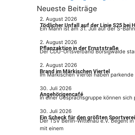
Neueste Beiträge
2. August 2026
Tödlicher Unfall auf der Linie S25 bei
Ein Mann ist am 31. Juli auf der S-Ba
2. August 2026
Pflanzaktion in der Ernststraße
Der CDU-Ortsverband Borsigwalde start
2. August 2026
Brand im Märkischen Viertel
Im Märkischen Viertel haben parkende 
30. Juli 2026
Angehörigencafé
In einer Gesprächsgruppe können sich 
30. Juli 2026
Ein Scheck für den größten Sportverei
Der TSV Berlin-Wittenau e.V. begeht in
mit einem