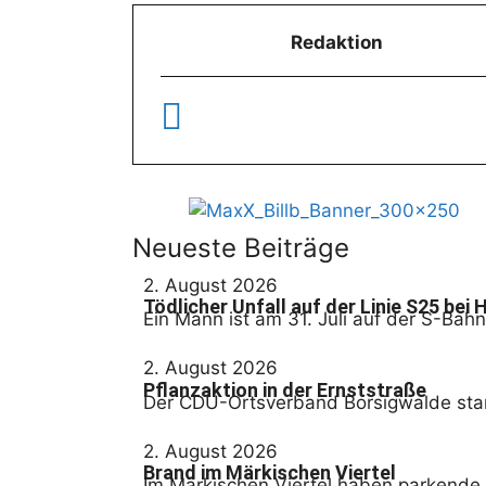
Redaktion
Neueste Beiträge
2. August 2026
Tödlicher Unfall auf der Linie S25 bei
Ein Mann ist am 31. Juli auf der S-Ba
2. August 2026
Pflanzaktion in der Ernststraße
Der CDU-Ortsverband Borsigwalde start
2. August 2026
Brand im Märkischen Viertel
Im Märkischen Viertel haben parkende 