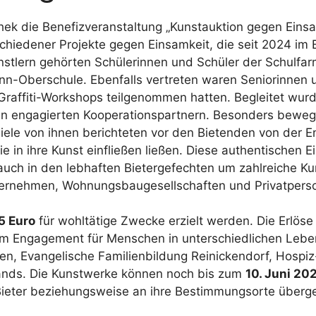
hek die Benefizveranstaltung „Kunstauktion gegen Einsam
iedener Projekte gegen Einsamkeit, die seit 2024 im 
nstlern gehörten Schülerinnen und Schüler der Schulfar
-Oberschule. Ebenfalls vertreten waren Seniorinnen 
raffiti-Workshops teilgenommen hatten. Begleitet wurde
en engagierten Kooperationspartnern. Besonders beweg
Viele von ihnen berichteten vor den Bietenden von der E
 in ihre Kunst einfließen ließen. Diese authentischen Ei
auch in den lebhaften Bietergefechten um zahlreiche Ku
ternehmen, Wohnungsbaugesellschaften und Privatpers
5 Euro
für wohltätige Zwecke erzielt werden. Die Erlös
ßem Engagement für Menschen in unterschiedlichen Lebe
en, Evangelische Familienbildung Reinickendorf, Hospiz-
Hands. Die Kunstwerke können noch bis zum
10. Juni 20
 Bieter beziehungsweise an ihre Bestimmungsorte über