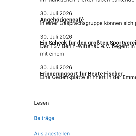
30. Juli 2026
Angehörigencafé
In einer Gesprächsgruppe können sich 
30. Juli 2026
Ein Scheck für den größten Sportverei
Der TSV Berlin-Wittenau e.V. begeht in
mit einem
30. Juli 2026
Erinnerungsort für Beate Fischer
Eine Gedenkplatte erinnert in der Emm
Lesen
Beiträge
Auslagestellen