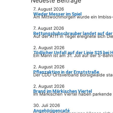
Neueste Beiträge
7. August 2026
Wieder Messer im Spiel
Am Mittwochmorgen wurde ein Imbiss-M
7. August 2026
Rettungshubschrauber landet auf der
Auf der A111 in Tegel ereignete sich D
2. August 2026
Tödlicher Unfall auf der Linie S25 bei
Ein Mann ist am 31. Juli auf der S-Ba
2. August 2026
Pflanzaktion in der Ernststraße
Der CDU-Ortsverband Borsigwalde start
2. August 2026
Brand im Märkischen Viertel
Im Märkischen Viertel haben parkende 
30. Juli 2026
Angehörigencafé