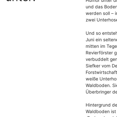
Humor unter 
und das Boden
werden soll – 
zwei Unterhos
Und so entste
Juni ein selte
mitten im Tegel
Revierförster 
verbuddelt ge
Siefker vom D
Forstwirtschaf
weiße Unterho
Waldboden. Si
Überbringer d
Hintergrund de
Waldboden ist 