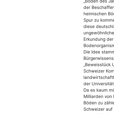
„Boden des Ja
der Beschaffen
heimischen Böd
Spur zu kommen
diese deutschl
ungewöhnliche
Erkundung der 
Bodenorganism
Die Idee stam
Bürgerwissensc
„Beweisstück 
Schweizer Kom
landwirtschaft
der Universität
Da es kaum mög
Milliarden vo
Böden zu zähl
Schweizer auf 