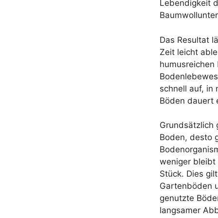
Lebendigkeit 
Baumwollunter
Das Resultat lä
Zeit leicht abl
humusreichen 
Bodenlebewes
schnell auf, in
Böden dauert e
Grundsätzlich 
Boden, desto g
Bodenorganis
weniger bleibt
Stück. Dies gilt
Gartenböden u
genutzte Böden
langsamer Abb