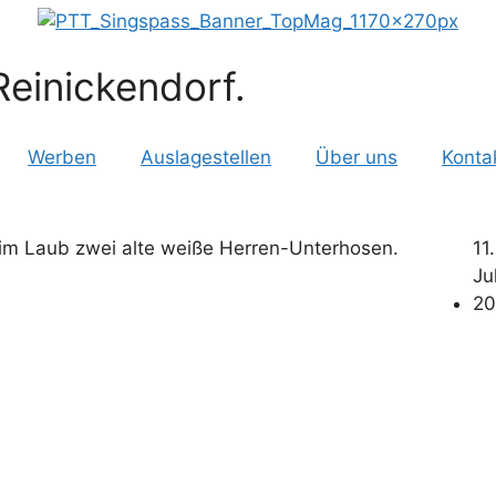
einickendorf.
Werben
Auslagestellen
Über uns
Konta
11.
Jul
20