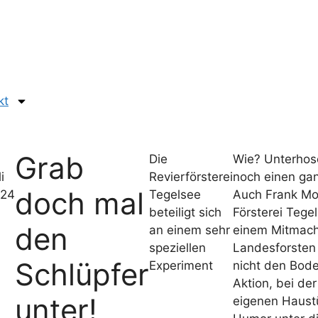
kt
Grab
Die
Wie? Unterhos
i
Revierförsterei
noch einen ga
doch mal
24
Tegelsee
Auch Frank Mos
beteiligt sich
Försterei Tegel
den
an einem sehr
einem Mitmach
speziellen
Landesforsten 
Schlüpfer
Experiment
nicht den Boden
Aktion, bei de
unter!
eigenen Haustü