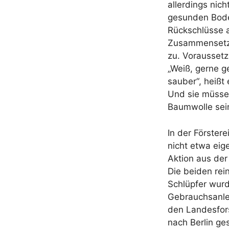
allerdings nich
gesunden Bode
Rückschlüsse a
Zusammensetz
zu. Voraussetz
„Weiß, gerne g
sauber“, heißt 
Und sie müsse
Baumwolle sei
In der Förster
nicht etwa eig
Aktion aus de
Die beiden rei
Schlüpfer wur
Gebrauchsanlei
den Landesfor
nach Berlin ge