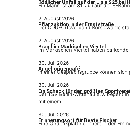
Tödlicher Unfall auf der Linie S25 bei
Ein Mann ist am 31. Juli auf der S-Ba
2. August 2026
Pflanzaktion in der Ernststraße
Der CDU-Ortsverband Borsigwalde start
2. August 2026
Brand im Märkischen Viertel
Im Märkischen Viertel haben parkende 
30. Juli 2026
Angehörigencafé
In einer Gesprächsgruppe können sich 
30. Juli 2026
Ein Scheck für den größten Sportverei
Der TSV Berlin-Wittenau e.V. begeht in
mit einem
30. Juli 2026
Erinnerungsort für Beate Fischer
Eine Gedenkplatte erinnert in der Emm