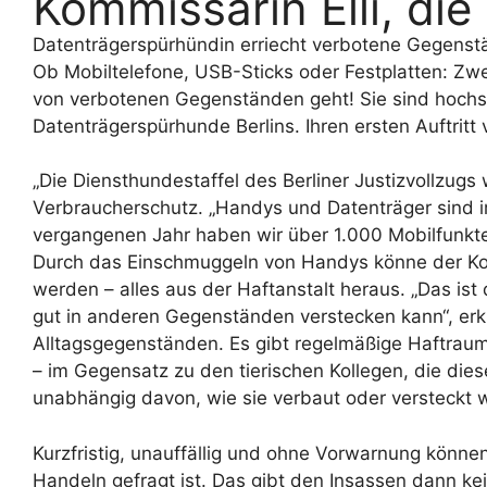
Kommissarin Elli, di
Datenträgerspürhündin erriecht verbotene Gegenstä
Ob Mobiltelefone, USB-Sticks oder Festplatten: Zwe
von verbotenen Gegenständen geht! Sie sind hochspe
Datenträgerspürhunde Berlins. Ihren ersten Auftrit
„Die Diensthundestaffel des Berliner Justizvollzugs
Verbraucherschutz. „Handys und Datenträger sind im 
vergangenen Jahr haben wir über 1.000 Mobilfunktele
Durch das Einschmuggeln von Handys könne der Konta
werden – alles aus der Haftanstalt heraus. „Das ist
gut in anderen Gegenständen verstecken kann“, erkl
Alltagsgegenständen. Es gibt regelmäßige Haftraum
– im Gegensatz zu den tierischen Kollegen, die die
unabhängig davon, wie sie verbaut oder versteckt 
Kurzfristig, unauffällig und ohne Vorwarnung könne
Handeln gefragt ist. Das gibt den Insassen dann kei