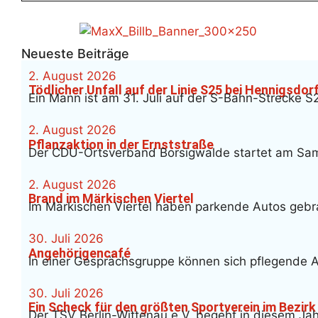
Neueste Beiträge
2. August 2026
Tödlicher Unfall auf der Linie S25 bei Hennigsdor
Ein Mann ist am 31. Juli auf der S-Bahn-Strecke 
2. August 2026
Pflanzaktion in der Ernststraße
Der CDU-Ortsverband Borsigwalde startet am Samst
2. August 2026
Brand im Märkischen Viertel
Im Märkischen Viertel haben parkende Autos gebra
30. Juli 2026
Angehörigencafé
In einer Gesprächsgruppe können sich pflegende An
30. Juli 2026
Ein Scheck für den größten Sportverein im Bezirk
Der TSV Berlin-Wittenau e.V. begeht in diesem Jah