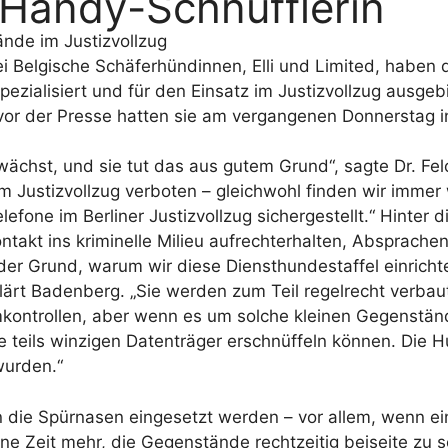
e Handy-Schnüfflerin
nde im Justizvollzug
i Belgische Schäferhündinnen, Elli und Limited, haben 
zialisiert und für den Einsatz im Justizvollzug ausgebi
t vor der Presse hatten sie am vergangenen Donnerstag 
 wächst, und sie tut das aus gutem Grund“, sagte Dr. Fe
Justizvollzug verboten – gleichwohl finden wir immer w
fone im Berliner Justizvollzug sichergestellt.“ Hinter d
kt ins kriminelle Milieu aufrechterhalten, Absprachen 
 der Grund, warum wir diese Diensthundestaffel einricht
ärt Badenberg. „Sie werden zum Teil regelrecht verbaut
kontrollen, aber wenn es um solche kleinen Gegenständ
se teils winzigen Datenträger erschnüffeln können. Die
wurden.“
n die Spürnasen eingesetzt werden – vor allem, wenn ei
ne Zeit mehr, die Gegenstände rechtzeitig beiseite zu s