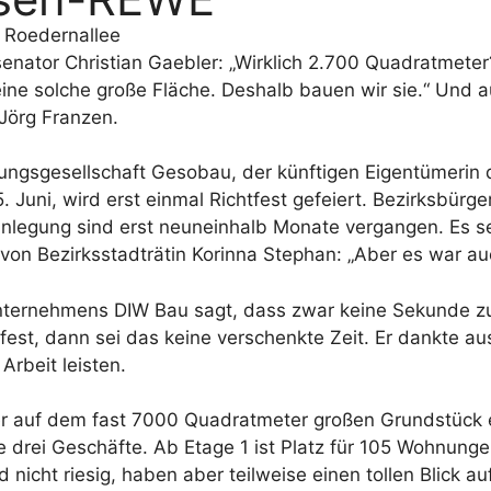
 Roedernallee
nator Christian Gaebler: „Wirklich 2.700 Quadratmeter?
ne solche große Fläche. Deshalb bauen wir sie.“ Und a
 Jörg Franzen.
ungsgesellschaft Gesobau, der künftigen Eigentümerin
5. Juni, wird erst einmal Richtfest gefeiert. Bezirksbü
nlegung sind erst neuneinhalb Monate vergangen. Es se
uf von Bezirksstadträtin Korinna Stephan: „Aber es war 
nternehmens DIW Bau sagt, dass zwar keine Sekunde zu 
tfest, dann sei das keine verschenkte Zeit. Er dankte au
Arbeit leisten.
er auf dem fast 7000 Quadratmeter großen Grundstüc
re drei Geschäfte. Ab Etage 1 ist Platz für 105 Wohnung
 nicht riesig, haben aber teilweise einen tollen Blick 