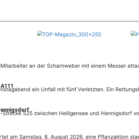
itarbeiter an der Scharnweber mit einem Messer attac
 A111
ienstagabend ein Unfall mit fünf Verletzten. Ein Rettun
 Hennigsdorf
hn-Strecke S25 zwischen Heiligensee und Hennigsdorf v
et am Samstag, 8. August 2026, eine Pflanzaktion star