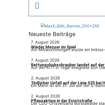
Neueste Beiträge
7. August 2026
Wieder Messer im Spiel
Am Mittwochmorgen wurde ein Imbiss-M
7. August 2026
Rettungshubschrauber landet auf der
Auf der A111 in Tegel ereignete sich D
2. August 2026
Tödlicher Unfall auf der Linie S25 bei
Ein Mann ist am 31. Juli auf der S-Ba
2. August 2026
Pflanzaktion in der Ernststraße
Der CDU-Ortsverband Borsigwalde start