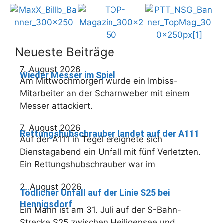
Neueste Beiträge
7. August 2026
Wieder Messer im Spiel
Am Mittwochmorgen wurde ein Imbiss-
Mitarbeiter an der Scharnweber mit einem
Messer attackiert.
7. August 2026
Rettungshubschrauber landet auf der A111
Auf der A111 in Tegel ereignete sich
Dienstagabend ein Unfall mit fünf Verletzten.
Ein Rettungshubschrauber war im
2. August 2026
Tödlicher Unfall auf der Linie S25 bei
Hennigsdorf
Ein Mann ist am 31. Juli auf der S-Bahn-
Strecke S25 zwischen Heiligensee und