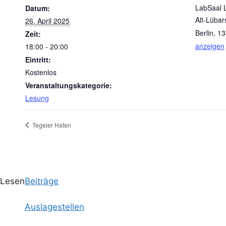
LabSaal 
Datum:
Alt-Lübar
26. April 2025
Berlin
,
13
Zeit:
anzeigen
18:00 - 20:00
Eintritt:
Kostenlos
Veranstaltungskategorie:
Lesung
Tegeler Hafen
Lesen
Beiträge
Auslagestellen