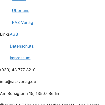
a
A
n
t
Über uns
n
g
i
RAZ Verlag
s
o
e
n
i
n
Links
AGB
c
Datenschutz
h
Impressum
t
(030) 43 777 82–0
e
info@raz-verlag.de
n
,
Am Borsigturm 15, 13507 Berlin
N