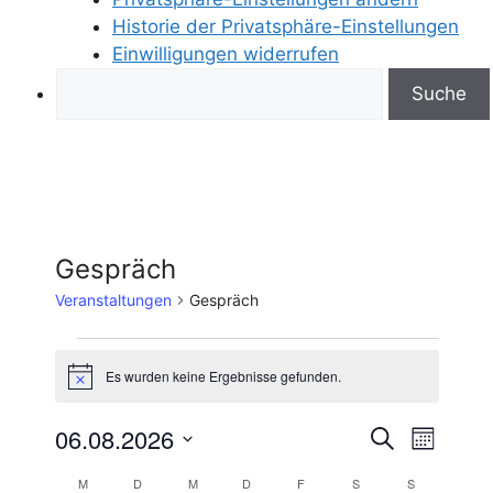
Historie der Privatsphäre-Einstellungen
Einwilligungen widerrufen
Search
Gespräch
Veranstaltungen
Gespräch
Veranstaltungen
Es wurden keine Ergebnisse gefunden.
H
i
n
V
06.08.2026
V
S
w
M
e
u
D
e
o
i
e
c
M
MONTAG
D
DIENSTAG
M
MITTWOCH
D
DONNERSTAG
F
FREITAG
S
SAMSTAG
S
SONNTAG
s
n