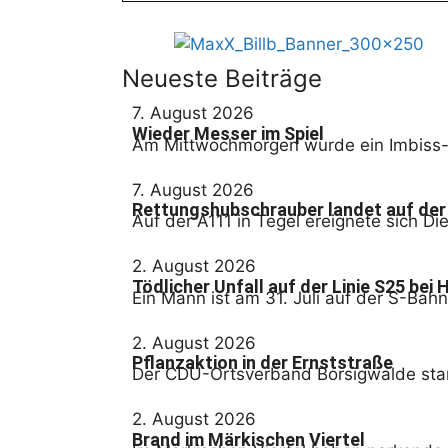
Neueste Beiträge
7. August 2026
Wieder Messer im Spiel
Am Mittwochmorgen wurde ein Imbiss-M
7. August 2026
Rettungshubschrauber landet auf der
Auf der A111 in Tegel ereignete sich D
2. August 2026
Tödlicher Unfall auf der Linie S25 bei
Ein Mann ist am 31. Juli auf der S-Ba
2. August 2026
Pflanzaktion in der Ernststraße
Der CDU-Ortsverband Borsigwalde start
2. August 2026
Brand im Märkischen Viertel