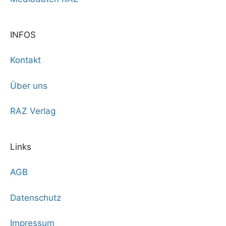
g
d
u
a
A
n
INFOS
t
n
g
i
Kontakt
s
o
e
Über uns
n
i
n
RAZ Verlag
c
h
Links
t
AGB
e
Datenschutz
n
,
Impressum