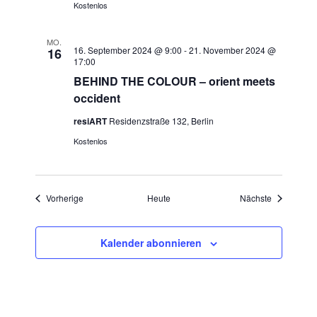
Kostenlos
MO.
16. September 2024 @ 9:00
-
21. November 2024 @
16
17:00
BEHIND THE COLOUR – orient meets
occident
resiART
Residenzstraße 132, Berlin
Kostenlos
Veranstaltungen
Veranstaltu
Vorherige
Heute
Nächste
Kalender abonnieren