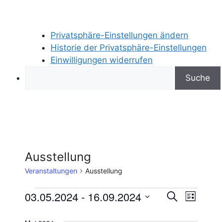
Privatsphäre-Einstellungen ändern
Historie der Privatsphäre-Einstellungen
Einwilligungen widerrufen
Search
Ausstellung
Veranstaltungen
Ausstellung
Veranstaltungen
V
03.05.2024
 - 
16.09.2024
V
S
L
u
D
e
i
e
c
s