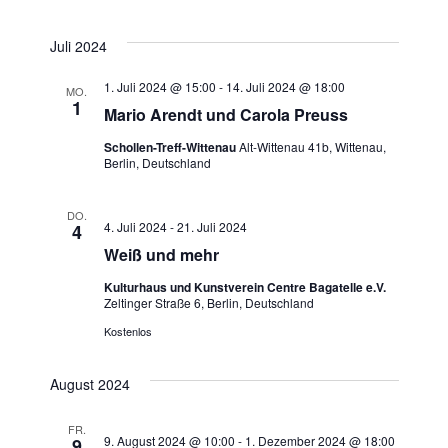
g
s
i
e
Juli 2024
c
n
1. Juli 2024 @ 15:00
-
14. Juli 2024 @ 18:00
MO.
1
h
Mario Arendt und Carola Preuss
S
t
Schollen-Treff-Wittenau
Alt-Wittenau 41b, Wittenau,
Berlin, Deutschland
u
e
n
c
DO.
4. Juli 2024
-
21. Juli 2024
4
-
h
Weiß und mehr
N
Kulturhaus und Kunstverein Centre Bagatelle e.V.
e
Zeltinger Straße 6, Berlin, Deutschland
a
Kostenlos
u
v
n
i
August 2024
g
d
FR.
9. August 2024 @ 10:00
-
1. Dezember 2024 @ 18:00
9