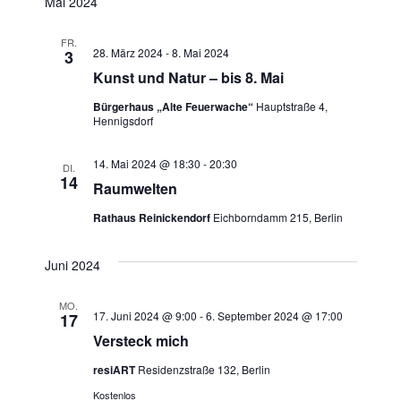
a
Mai 2024
h
r
t
t
r
e
e
a
FR.
u
28. März 2024
-
8. Mai 2024
3
a
m
n
Kunst und Natur – bis 8. Mai
w
n
s
Bürgerhaus „Alte Feuerwache“
Hauptstraße 4,
ä
Hennigsdorf
t
h
s
l
a
14. Mai 2024 @ 18:30
-
20:30
DI.
t
e
14
Raumwelten
l
n
a
Rathaus Reinickendorf
Eichborndamm 215, Berlin
t
.
l
u
Juni 2024
n
t
MO.
g
17. Juni 2024 @ 9:00
-
6. September 2024 @ 17:00
17
u
Versteck mich
A
n
resiART
Residenzstraße 132, Berlin
n
Kostenlos