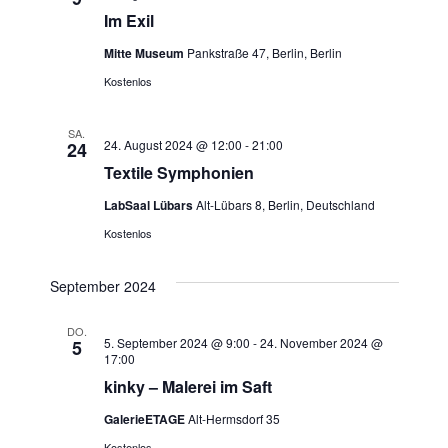
a
A
Im Exil
t
Mitte Museum
Pankstraße 47, Berlin, Berlin
n
i
Kostenlos
s
o
n
SA.
i
24. August 2024 @ 12:00
-
21:00
24
Textile Symphonien
c
LabSaal Lübars
Alt-Lübars 8, Berlin, Deutschland
h
Kostenlos
t
September 2024
e
DO.
5. September 2024 @ 9:00
-
24. November 2024 @
5
n
17:00
kinky – Malerei im Saft
,
GalerieETAGE
Alt-Hermsdorf 35
N
Kostenlos