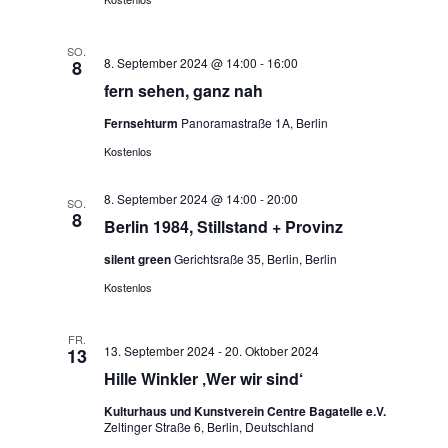
a
SO.
8. September 2024 @ 14:00
-
16:00
8
v
fern sehen, ganz nah
i
Fernsehturm
Panoramastraße 1A, Berlin
Kostenlos
g
a
8. September 2024 @ 14:00
-
20:00
SO.
8
Berlin 1984, Stillstand + Provinz
t
silent green
Gerichtsraße 35, Berlin, Berlin
i
Kostenlos
o
FR.
13. September 2024
-
20. Oktober 2024
13
n
Hille Winkler ‚Wer wir sind‘
Kulturhaus und Kunstverein Centre Bagatelle e.V.
Zeltinger Straße 6, Berlin, Deutschland