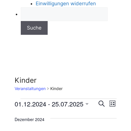
Einwilligungen widerrufen
Kinder
Veranstaltungen
Kinder
V
01.12.2024
 - 
25.07.2025
V
S
L
u
D
e
i
e
c
s
a
Dezember 2024
h
r
t
t
r
e
e