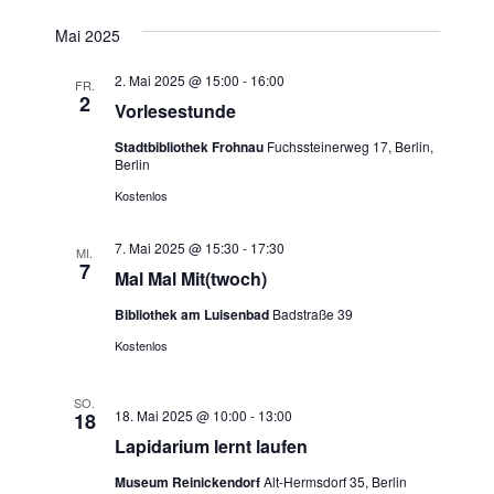
v
Mai 2025
i
2. Mai 2025 @ 15:00
-
16:00
FR.
2
Vorlesestunde
g
Stadtbibliothek Frohnau
Fuchssteinerweg 17, Berlin,
Berlin
a
Kostenlos
t
7. Mai 2025 @ 15:30
-
17:30
MI.
i
7
Mal Mal Mit(twoch)
o
Bibliothek am Luisenbad
Badstraße 39
Kostenlos
n
SO.
18. Mai 2025 @ 10:00
-
13:00
18
Lapidarium lernt laufen
Museum Reinickendorf
Alt-Hermsdorf 35, Berlin