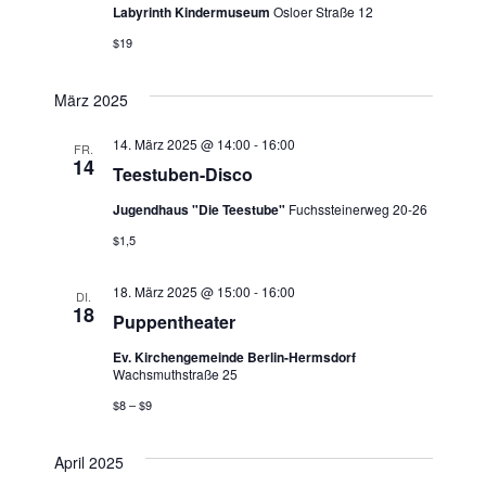
i
e
Labyrinth Kindermuseum
Osloer Straße 12
c
$19
n
h
S
März 2025
t
u
e
14. März 2025 @ 14:00
-
16:00
FR.
14
Teestuben-Disco
n
c
Jugendhaus "Die Teestube"
Fuchssteinerweg 20-26
-
h
$1,5
N
e
a
18. März 2025 @ 15:00
-
16:00
DI.
18
u
Puppentheater
v
Ev. Kirchengemeinde Berlin-Hermsdorf
n
i
Wachsmuthstraße 25
g
$8 – $9
d
a
A
April 2025
t