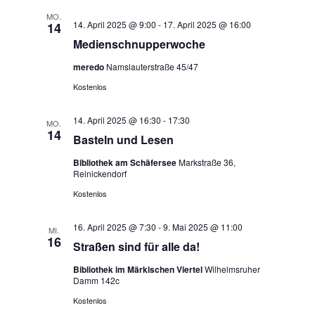
n
i
MO.
14. April 2025 @ 9:00
-
17. April 2025 @ 16:00
14
s
o
Medienschnupperwoche
n
meredo
Namslauterstraße 45/47
i
Kostenlos
c
14. April 2025 @ 16:30
-
17:30
MO.
h
14
Basteln und Lesen
t
Bibliothek am Schäfersee
Markstraße 36,
Reinickendorf
e
Kostenlos
n
16. April 2025 @ 7:30
-
9. Mai 2025 @ 11:00
MI.
16
Straßen sind für alle da!
,
Bibliothek im Märkischen Viertel
Wilhelmsruher
N
Damm 142c
Kostenlos
a