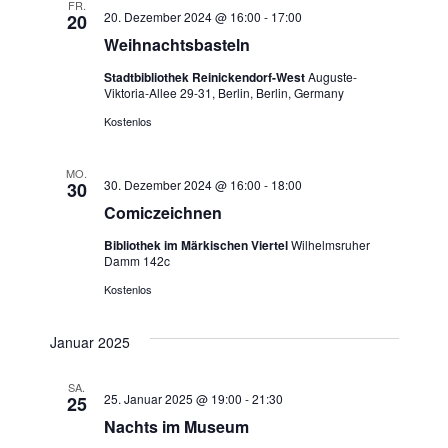
a
FR.
u
20. Dezember 2024 @ 16:00
-
17:00
20
a
m
n
Weihnachtsbasteln
w
n
s
Stadtbibliothek Reinickendorf-West
Auguste-
ä
Viktoria-Allee 29-31, Berlin, Berlin, Germany
t
h
s
Kostenlos
l
a
t
e
l
MO.
n
30. Dezember 2024 @ 16:00
-
18:00
30
a
t
.
Comiczeichnen
l
u
Bibliothek im Märkischen Viertel
Wilhelmsruher
Damm 142c
n
t
Kostenlos
g
u
Januar 2025
A
n
n
SA.
25. Januar 2025 @ 19:00
-
21:30
25
g
s
Nachts im Museum