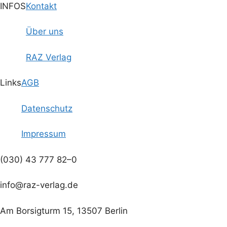
e
a
a
INFOS
Kontakt
u
l
v
Über uns
n
i
t
RAZ Verlag
g
d
u
a
A
Links
AGB
n
t
n
g
Datenschutz
i
s
o
e
Impressum
n
i
n
(030) 43 777 82–0
c
info@raz-verlag.de
h
t
Am Borsigturm 15, 13507 Berlin