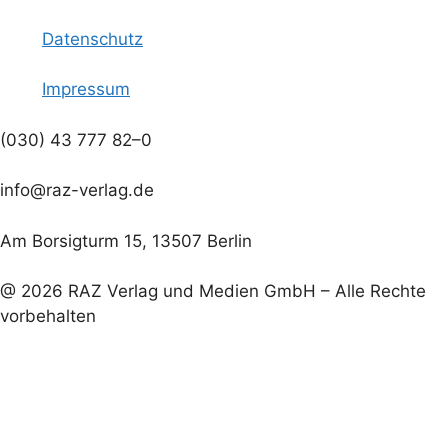
n
g
i
Datenschutz
s
o
e
n
i
n
Impressum
c
(030) 43 777 82–0
h
info@raz-verlag.de
t
Am Borsigturm 15, 13507 Berlin
e
@ 2026 RAZ Verlag und Medien GmbH – Alle Rechte
n
vorbehalten
,
N
a