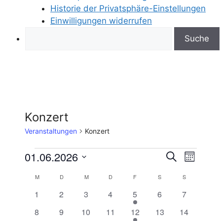
Historie der Privatsphäre-Einstellungen
Einwilligungen widerrufen
Search
Konzert
Veranstaltungen
Konzert
Veranstaltungen
V
01.06.2026
V
S
M
u
D
e
o
e
c
K
M
MONTAG
D
DIENSTAG
M
MITTWOCH
D
DONNERSTAG
F
FREITAG
S
SAMSTAG
S
SONNTAG
n
a
h
r
a
0
0
0
0
2
0
0
1
2
3
4
5
6
7
t
r
e
a
t
a
V
V
V
V
V
V
V
u
0
0
0
0
1
0
0
8
9
10
11
12
13
14
e
e
e
e
e
e
e
m