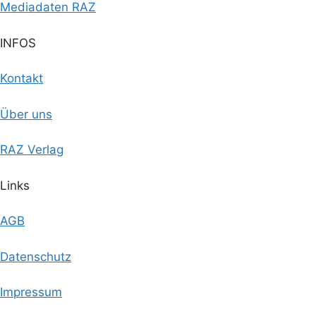
Mediadaten RAZ
n
i
t
g
INFOS
d
u
a
A
Kontakt
n
t
n
g
i
Über uns
s
o
e
RAZ Verlag
n
i
n
Links
c
AGB
h
t
Datenschutz
e
Impressum